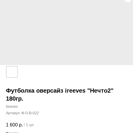
Футболка оверсайз ireeves "Нечто2"
180гр.
Ireeves
Артикул:
Ф-О-B-022
1 600
р.
/
1 шт