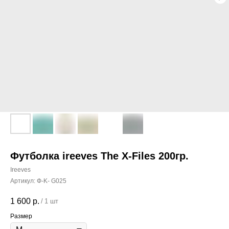
Футболка ireeves The X-Files 200гр.
Ireeves
Артикул:
Ф-K- G025
1 600
р.
/
1 шт
Размер