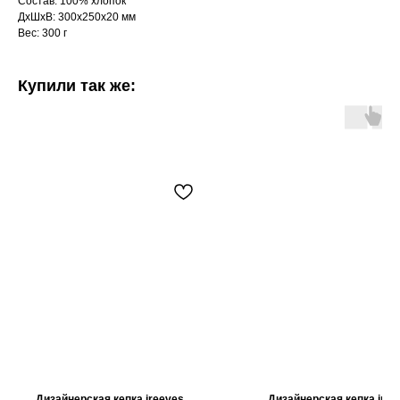
Состав: 100% хлопок
ДxШxВ: 300x250x20 мм
Вес: 300 г
Купили так же:
Дизайнерская кепка ireeves
Дизайнерская кепка iree